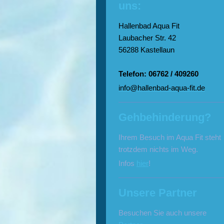
uns:
Hallenbad Aqua Fit
Laubacher Str. 42
56288 Kastellaun
Telefon: 06762 / 409260
info@hallenbad-aqua-fit.de
Gehbehinderung?
Ihrem Besuch im Aqua Fit steht
trotzdem nichts im Weg.
Infos
hier
!
Unsere Partner
Besuchen Sie auch unsere