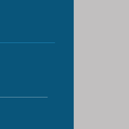
______________